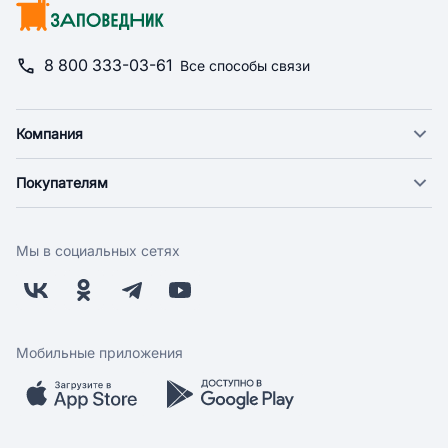
8 800 333-03-61
Все способы связи
Компания
О компании
Покупателям
Новости
Доставка
Фонд "Счастье в дом"
Оплата
Поставщикам
Мы в социальных сетях
Возврат
Арендодателям
Бонусная программа
Заводчикам
Магазины
Контакты
Скидки и акции
Обратная связь
Мобильные приложения
Бренды
Мобильное приложение
Вопрос-ответ